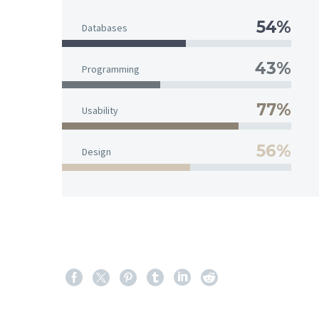
54%
Databases
43%
Programming
77%
Usability
56%
Design