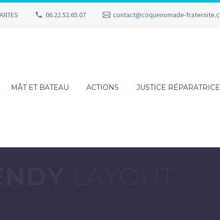
NANTES
06.22.52.65.07
contact@coquenomade-fraternite.
MÂT ET BATEAU
ACTIONS
JUSTICE RÉPARATRICE
RENDY
LAYOUT