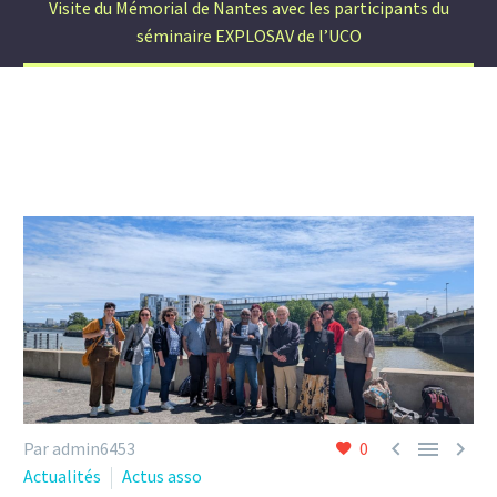
Visite du Mémorial de Nantes avec les participants du
séminaire EXPLOSAV de l’UCO



Par admin6453
0
Actualités
Actus asso