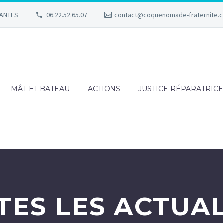
NANTES
06.22.52.65.07
contact@coquenomade-fraternite.
MÂT ET BATEAU
ACTIONS
JUSTICE RÉPARATRICE
TES LES ACTUAL