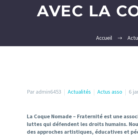
AVEC LA C
Accueil
Actu
Par admin6453
Actualités
Actus asso
6 ja
La Coque Nomade – Fraternité est une associa
luttes qui défendent les droits humains. Nous
des approches artistiques, éducatives et pé