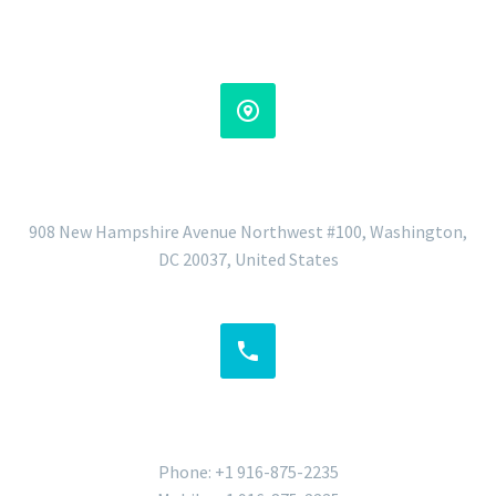


ADDRESS
908 New Hampshire Avenue Northwest #100, Washington,
DC 20037, United States


PHONES
Phone: +1 916-875-2235