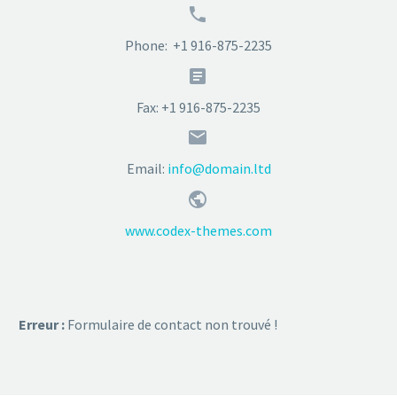


Phone: +1 916-875-2235


Fax: +1 916-875-2235


Email:
info@domain.ltd


www.codex-themes.com
Erreur :
Formulaire de contact non trouvé !