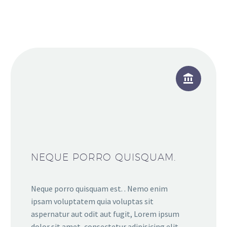


NEQUE PORRO QUISQUAM.
Neque porro quisquam est. . Nemo enim
ipsam voluptatem quia voluptas sit
aspernatur aut odit aut fugit, Lorem ipsum
dolor sit amet, consectetur adipisicing elit,