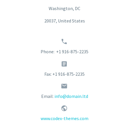
Washington, DC
20037, United States


Phone: +1 916-875-2235


Fax: +1 916-875-2235


Email:
info@domain.ltd


www.codex-themes.com